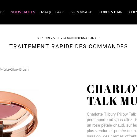
ES
NOUVEAUTÉS
MAQUILLAGE
SOIN VISAGE
CORPS & BAIN
CHE
SUPPORT 7/7 - LIVRAISON INTERNATIONALE
TRAITEMENT RAPIDE DES COMMANDES
k Multi-Glow Blush
CHARLO
TALK M
Charlotte Tilbury Pillow Talk
peu importe où vous allez. 
un rose pétale chaud, sur les
plus vendue et primée de la
passion, ces crèmes offrent 