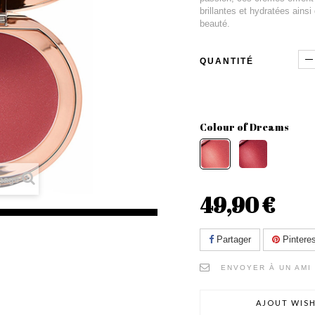
brillantes et hydratées ains
beauté.
QUANTITÉ
Colour of Dreams
image
49,90 €
Partager
Pinteres
ENVOYER À UN AMI
AJOUT WISH