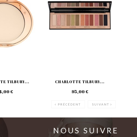
E TILBURY...
CHARLOTTE TILBURY...
CH
4,00 €
95,00 €
PRÉCÉDENT
SUIVANT
NOUS SUIVRE