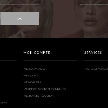
OK
MON COMPTE
SERVICES
MES COMMANDES
TOUTES LES MARQU
MES AVOIRS
MES ADRESSES
MES INFORMATIONS PERSONNELLES
MES BONS DE RÉDUCTION
LLES &