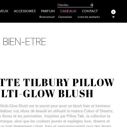
Chercher...
VEUX
ACCESSOIRES
PARFUM
CADEAUX
CONTACT
0
FERMER
Bienvenue!
Connexion
Liste de souhaits
TTE TILBURY PILLOW
ULTI-GLOW BLUSH
 Multi-Glow Blush est le secret pour avoir un blush frais et lumineux
Réalisez vos rêves de beauté en utilisant la nuance Colour of Dreams,
 lèvres et les pommettes. Inspirées par Pillow Talk, la collection la
 marque, ainsi que les couleurs jeunes et espiègles love, dreams et
un look légèrement coloré, frais et semi-transparent pour des lèvres