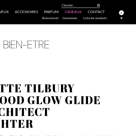
Chercher...
VEUX
ACCESSOIRES
PARFUM
CADEAUX
CONTACT
0
FERMER
Bienvenue!
Connexion
Liste de souhaits
TTE TILBURY
OOD GLOW GLIDE
RCHITECT
GHTER