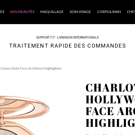
ES
NOUVEAUTÉS
MAQUILLAGE
SOIN VISAGE
CORPS & BAIN
CHE
SUPPORT 7/7 - LIVRAISON INTERNATIONALE
TRAITEMENT RAPIDE DES COMMANDES
 Glow Glide Face Architect Highlighter
CHARLO
HOLLYW
FACE A
HIGHLI