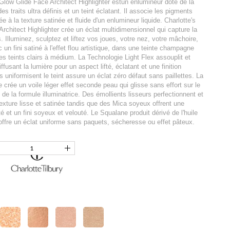
Glow Glide Face Architect Highlighter estun enlumineur doté de la
es traits ultra définis et un teint éclatant. Il associe les pigments
 à la texture satinée et fluide d'un enlumineur liquide. Charlotte's
chitect Highlighter crée un éclat multidimensionnel qui capture la
. Illuminez, sculptez et liftez vos joues, votre nez, votre mâchoire,
un fini satiné à l'effet flou artistique, dans une teinte champagne
les teints clairs à médium. La Technologie Light Flex assouplit et
ffusant la lumière pour un aspect lifté, éclatant et une finition
s uniformisent le teint assure un éclat zéro défaut sans paillettes. La
 crée un voile léger effet seconde peau qui glisse sans effort sur le
de la formule illuminatrice. Des émollients lisseurs perfectionnent et
exture lisse et satinée tandis que des Mica soyeux offrent une
té et un fini soyeux et velouté. Le Squalane produit dérivé de l'huile
t offre un éclat uniforme sans paquets, sécheresse ou effet pâteux.