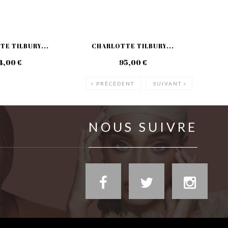
E TILBURY...
CHARLOTTE TILBURY...
CH
4,00 €
95,00 €
PRÉCÉDENT
SUIVANT
NOUS SUIVRE