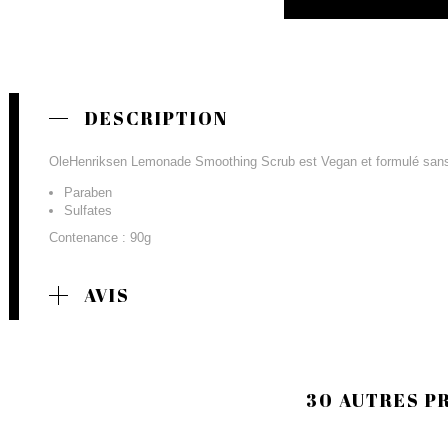
DESCRIPTION
OleHenriksen Lemonade Smoothing Scrub est Vegan et formulé sans
Paraben
Sulfates
Contenance : 90g
AVIS
30 AUTRES P