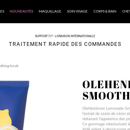
ES
NOUVEAUTÉS
MAQUILLAGE
SOIN VISAGE
CORPS & BAIN
CHE
SUPPORT 7/7 - LIVRAISON INTERNATIONALE
TRAITEMENT RAPIDE DES COMMANDES
thing Scrub
OLEHEN
SMOOTH
OleHenriksen Lemonade Smoo
l'extrait de zeste de citron 
réduisant l'apparence des po
Ce gommage retexturisant à
AHA aident à désincruster et