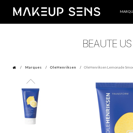
Catégories
MARQU
Marques
OleHenriksen
OleHenriksen Lemonade Smoo