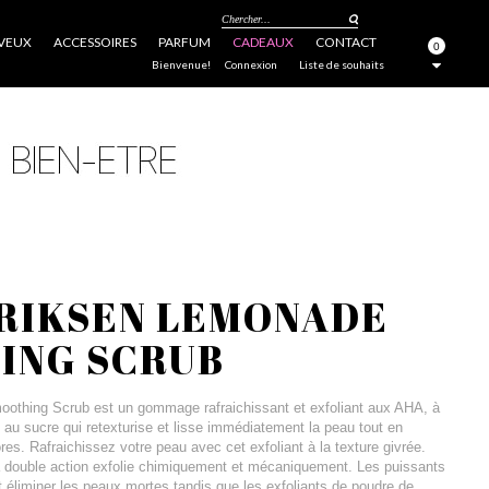
Chercher...
VEUX
ACCESSOIRES
PARFUM
CADEAUX
CONTACT
0
FERMER
Bienvenue!
Connexion
Liste de souhaits
RIKSEN LEMONADE
ING SCRUB
thing Scrub est un gommage rafraichissant et exfoliant aux AHA, à
et au sucre qui retexturise et lisse immédiatement la peau tout en
res. Rafraichissez votre peau avec cet exfoliant à la texture givrée.
 double action exfolie chimiquement et mécaniquement. Les puissants
 éliminer les peaux mortes tandis que les exfoliants de poudre de