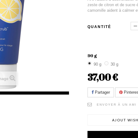
zeste de citron et de sucre é
camomille aident à calmer e
QUANTITÉ
90 g
90 g
30 g
37,00 €
image
Partager
Pinteres
ENVOYER À UN AMI
AJOUT WISH