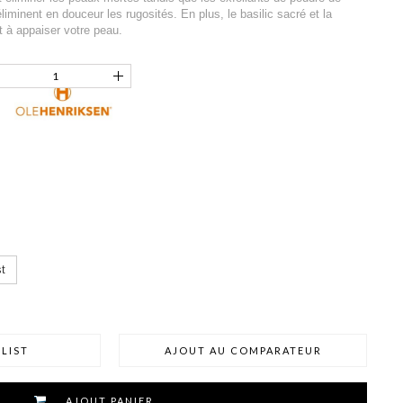
liminent en douceur les rugosités. En plus, le basilic sacré et la
t à appaiser votre peau.
t
LIST
AJOUT AU COMPARATEUR
AJOUT PANIER