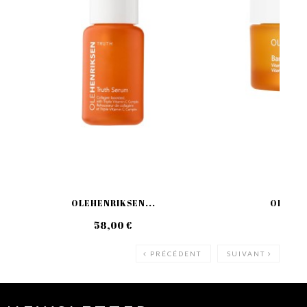
OLEHENRIKSEN...
OLEHEN
58,00 €
39
PRÉCÉDENT
SUIVANT