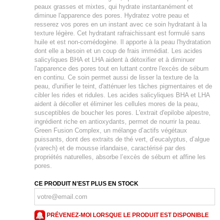
peaux grasses et mixtes, qui hydrate instantanément et
diminue l'apparence des pores. Hydratez votre peau et
resserez vos pores en un instant avec ce soin hydratant à la
texture légère. Cet hydratant rafraichissant est formulé sans
huile et est non-comédogène. Il apporte à la peau l'hydratation
dont elle a besoin et un coup de frais immédiat. Les acides
salicyliques BHA et LHA aident à détoxifier et à diminuer
l'apparence des pores tout en luttant contre l'excès de sébum
en continu. Ce soin permet aussi de lisser la texture de la
peau, d'unifier le teint, d'atténuer les tâches pigmentaires et de
cibler les rides et ridules. Les acides salicyliques BHA et LHA
aident à décoller et éliminer les cellules mores de la peau,
susceptibles de boucher les pores. L'extrait d'epilobe alpestre,
ingrédient riche en antioxydants, permet de nourrir la peau.
Green Fusion Complex, un mélange d’actifs végétaux
puissants, dont des extraits de thé vert, d’eucalyptus, d’algue
(varech) et de mousse irlandaise, caractérisé par des
propriétés naturelles, absorbe l’excès de sébum et affine les
pores.
CE PRODUIT N'EST PLUS EN STOCK
PRÉVENEZ-MOI LORSQUE LE PRODUIT EST DISPONIBLE