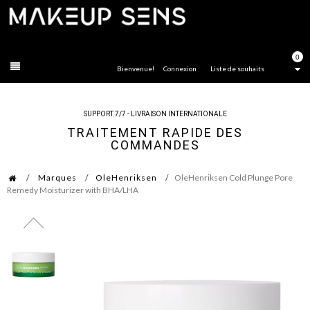
FERMER
0
Bienvenue!
Connexion
Liste de souhaits
SUPPORT 7/7 - LIVRAISON INTERNATIONALE
TRAITEMENT RAPIDE DES
COMMANDES
Marques
OleHenriksen
OleHenriksen Cold Plunge Pore
Remedy Moisturizer with BHA/LHA