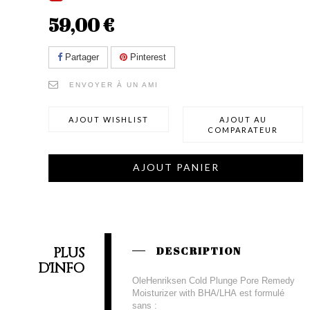
59,00 €
Partager
Pinterest
ENVOYER À UN AMI
AJOUT WISHLIST
AJOUT AU
COMPARATEUR
AJOUT PANIER
PLUS
DESCRIPTION
D'INFO
OleHenriksen Cold Plunge Pore Remedy
Moisturizer with BHA/LHA est formulé
sans :