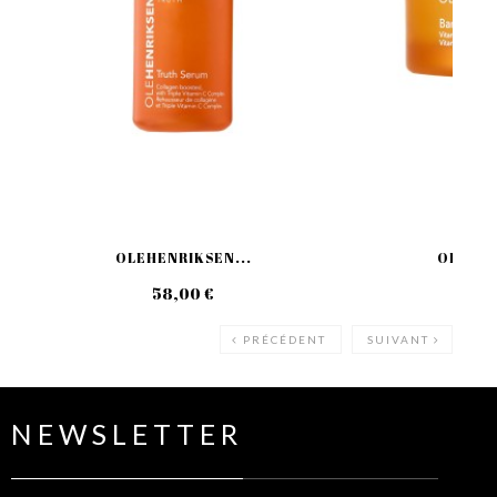
OLEHENRIKSEN...
OLEHEN
58,00 €
39
PRÉCÉDENT
SUIVANT
NEWSLETTER