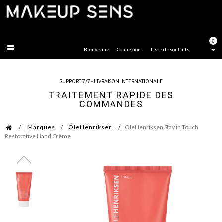
FERMER
0
Bienvenue!
Connexion
Liste de souhaits
SUPPORT 7/7 - LIVRAISON INTERNATIONALE
TRAITEMENT RAPIDE DES
COMMANDES
Marques
OleHenriksen
OleHenriksen Stay in Touch
Restorative Hand Crème