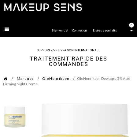
FERMER
0
Bienvenue!
Connexion
Liste de souhaits
SUPPORT 7/7 - LIVRAISON INTERNATIONALE
TRAITEMENT RAPIDE DES
COMMANDES
Marques
OleHenriksen
OleHenriksen Dewtopia 5% Acid
Firming Night Crème