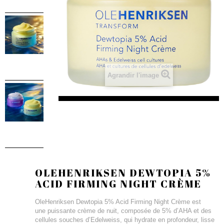
Agrandir l'image
OLEHENRIKSEN DEWTOPIA 5%
ACID FIRMING NIGHT CRÈME
OleHenriksen Dewtopia 5% Acid Firming Night Crème est
une puissante crème de nuit, composée de 5% d’AHA et des
cellules souches d’Edelweiss, qui hydrate en profondeur, lisse