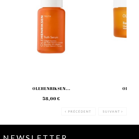
OLEHENRIKSEN...
OLEHEN
58,00 €
39
PRÉCÉDENT
SUIVANT
NEWSLETTER