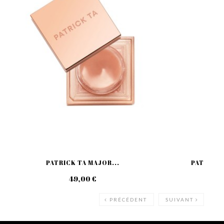
PATRICK TA MAJOR...
PATRICK 
49,00 €
59
PRÉCÉDENT
SUIVANT