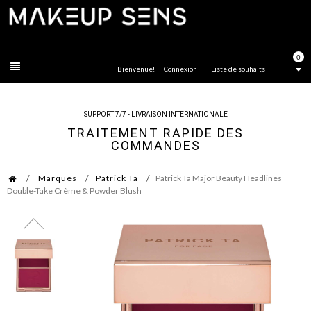
FERMER
0
Bienvenue!
Connexion
Liste de souhaits
SUPPORT 7/7 - LIVRAISON INTERNATIONALE
TRAITEMENT RAPIDE DES
COMMANDES
Marques
Patrick Ta
Patrick Ta Major Beauty Headlines
Double-Take Crème & Powder Blush