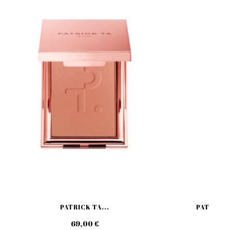
PATRICK TA...
PATRICK 
69,00 €
39