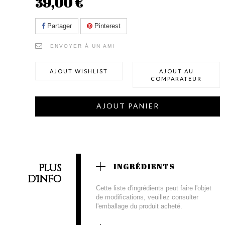
39,00 €
Partager
Pinterest
ENVOYER À UN AMI
AJOUT WISHLIST
AJOUT AU
COMPARATEUR
AJOUT PANIER
PLUS
INGRÉDIENTS
D'INFO
Cette liste d'ingrédients peut faire l'objet
de modifications, veuillez consulter
l'emballage du produit acheté.