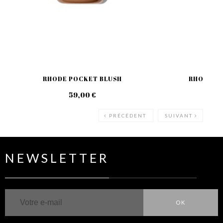
RHODE POCKET BLUSH
RHODE PEP
59,00 €
49
PRÉCÉDENT
SUIVANT
NEWSLETTER
OK