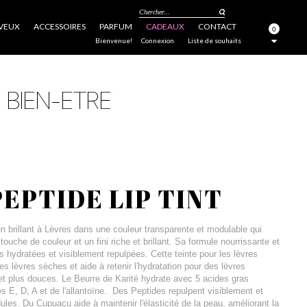
Chercher...
VEUX
ACCESSOIRES
PARFUM
CADEAUX
CONTACT
0
FERMER
Bienvenue!
Connexion
Liste de souhaits
EPTIDE LIP TINT
n brillant à Lèvres dans une couleur transparente et modulable qui
touche de couleur et un fini riche et brillant. Sa formule nourrissante et
s hydratées et visiblement repulpées. Cette teinte pour les lèvres
les lèvres sèches et aide à retenir l'hydratation pour des lèvres
et plus douces. Le Beurre de Karité hydrate avec 5 acides gras
s E, D, A et de l'allantoïne. Des Peptides repulpent visiblement et
ules. Du Cupuaçu aide à maintenir l'élasticité de la peau, améliorant la