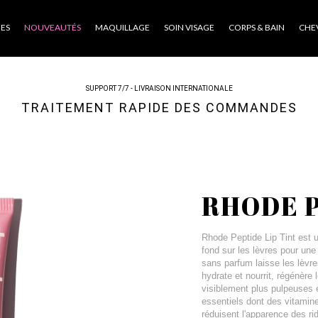
ES
NOUVEAUTÉS
MAQUILLAGE
SOIN VISAGE
CORPS & BAIN
CHE
SUPPORT 7/7 - LIVRAISON INTERNATIONALE
TRAITEMENT RAPIDE DES COMMANDES
RHODE P
Rhode Peptide Lip Tint est u
fond sur les lèvres pour une 
sans parfum laisse les lèvre
hydrate et nourrit, régénère 
visiblement plus pulpeuses 
essentiels dont des vitamine
réduisent l'apparence des rid