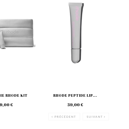
HE RHODE KIT
RHODE PEPTIDE LIP...
R
9,00 €
39,00 €
PRÉCÉDENT
SUIVANT