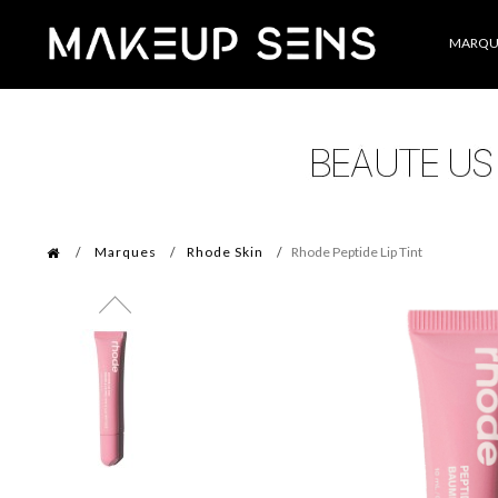
Catégories
MARQU
Marques
Rhode Skin
Rhode Peptide Lip Tint