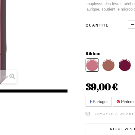
souplesse des lèvres sèches
laurique, soutient le microbi
QUANTITÉ
Ribbon
image
39,00 €
Partager
Pinteres
ENVOYER À UN AMI
AJOUT WISH