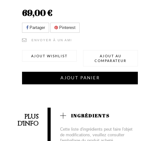
69,00 €
Partager
Pinterest
ENVOYER À UN AMI
AJOUT WISHLIST
AJOUT AU
COMPARATEUR
AJOUT PANIER
PLUS
INGRÉDIENTS
D'INFO
Cette liste d'ingrédients peut faire l'objet
de modifications, veuillez consulter
l'emballage du produit acheté.