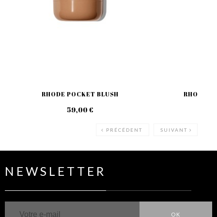
RHODE POCKET BLUSH
RHODE PEP
59,00 €
49
PRÉCÉDENT
SUIVANT
NEWSLETTER
OK