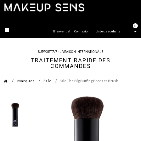
FERMER
0
Bienvenue!
Connexion
Liste de souhaits
SUPPORT 7/7 - LIVRAISON INTERNATIONALE
TRAITEMENT RAPIDE DES
COMMANDES
Marques
Saie
Saie The Big Buffing Bronzer Brush