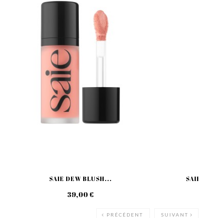
SAIE DEW BLUSH...
SAIE GLO
39,00 €
39
PRÉCÉDENT
SUIVANT