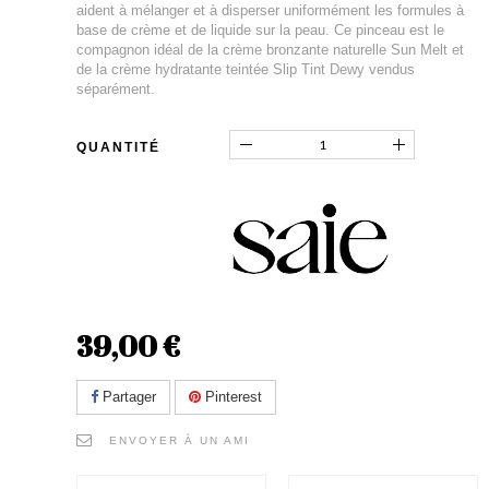
aident à mélanger et à disperser uniformément les formules à
base de crème et de liquide sur la peau. Ce pinceau est le
compagnon idéal de la crème bronzante naturelle Sun Melt et
de la crème hydratante teintée Slip Tint Dewy vendus
séparément.
QUANTITÉ
39,00 €
Partager
Pinterest
ENVOYER À UN AMI