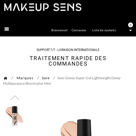
FERMER
0
Bienvenue!
Connexion
Liste de souhaits
SUPPORT 7/7 - LIVRAISON INTERNATIONALE
TRAITEMENT RAPIDE DES
COMMANDES
Marques
Saie
Saie Glowy Super Gel Lightweight Dewy
Multipurpose Illuminator Mini