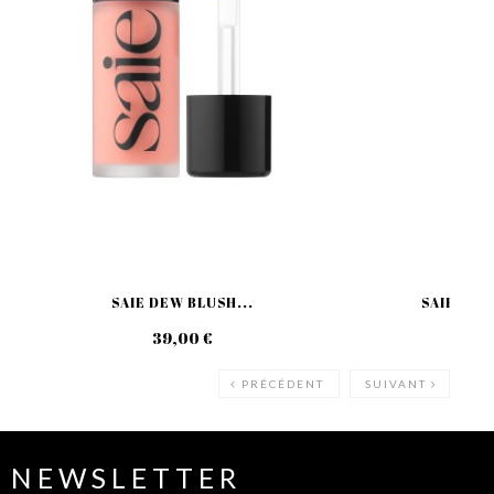
SAIE DEW BLUSH...
SAIE GLO
39,00 €
39
PRÉCÉDENT
SUIVANT
NEWSLETTER