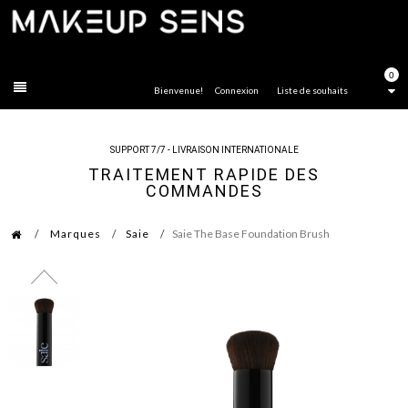
FERMER
0
Bienvenue!
Connexion
Liste de souhaits
SUPPORT 7/7 - LIVRAISON INTERNATIONALE
TRAITEMENT RAPIDE DES
COMMANDES
Marques
Saie
Saie The Base Foundation Brush