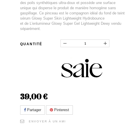
des poils synthétiques ultra-doux et possède une surface
unique qui disperse le produit de manière homogène sans
gaspillage. Ce pinceau est le compagnon idéal du fond de teint
sérum Glowy Super Skin Lightweight Hydrobounce
et de L'enlumineur Glowy Super Gel Lightweight Dewy vendu
séparément.
QUANTITÉ
39,00 €
Partager
Pinterest
ENVOYER À UN AMI