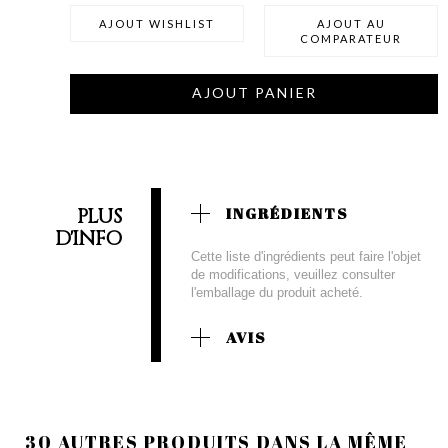
AJOUT WISHLIST
AJOUT AU
COMPARATEUR
AJOUT PANIER
PLUS
INGRÉDIENTS
D'INFO
Cette liste d'ingrédients peut faire l'objet
de modifications, veuillez consulter
l'emballage du produit acheté.
AVIS
30 AUTRES PRODUITS DANS LA MÊME