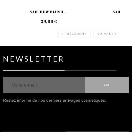
SAIE DEW BLUSH...
SAIE GLO
39,00 €
39
PRÉCÉDENT
SUIVANT
NEWSLETTER
OK
Restez informé de nos derniers arrivages cosmétiques.
NOUS SUIVRE