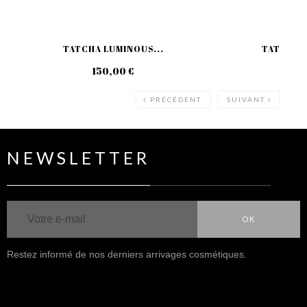
TATCHA LUMINOUS...
TATCHA L
150,00 €
170
PRÉCÉDENT
SUIVANT
NEWSLETTER
OK
Restez informé de nos derniers arrivages cosmétiques.
NOUS SUIVRE