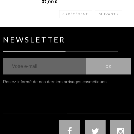
57,00 €
59
PRÉCÉDENT
SUIVANT
NEWSLETTER
OK
Restez informé de nos derniers arrivages cosmétiques.
NOUS SUIVRE