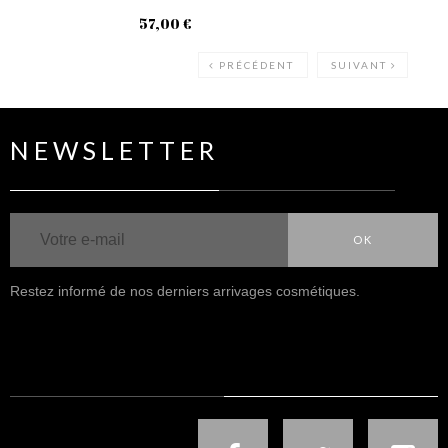
57,00 €
59
PRÉCÉDENT
SUIVANT
NEWSLETTER
OK
Restez informé de nos derniers arrivages cosmétiques.
NOUS SUIVRE