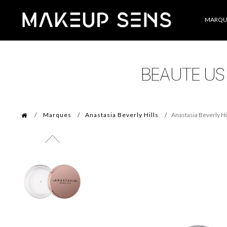
Catégories
MARQU
Marques
Anastasia Beverly Hills
Anastasia Beverly H