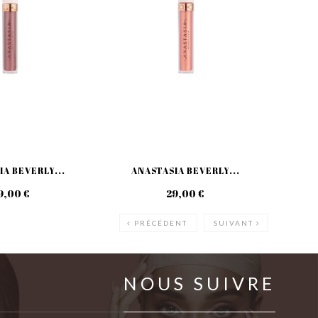
A BEVERLY...
ANASTASIA BEVERLY...
AN
9,00 €
29,00 €
PRÉCÉDENT
SUIVANT
NOUS SUIVRE