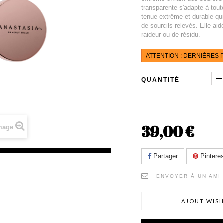
transparente s'adapte à toute
tenue extrême et durable qui
de sourcils relevés. Elle aid
raideur ou de résidu.
ATTENTION : DERNIÈRES P
QUANTITÉ
39,00 €
image
Partager
Pinteres
ENVOYER À UN AMI
AJOUT WISH