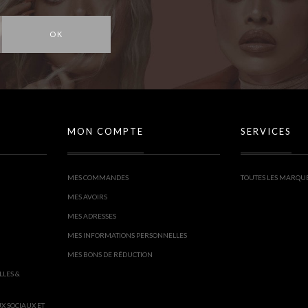
OK
MON COMPTE
SERVICES
MES COMMANDES
TOUTES LES MARQU
MES AVOIRS
MES ADRESSES
MES INFORMATIONS PERSONNELLES
MES BONS DE RÉDUCTION
LLES &
UX SOCIAUX ET