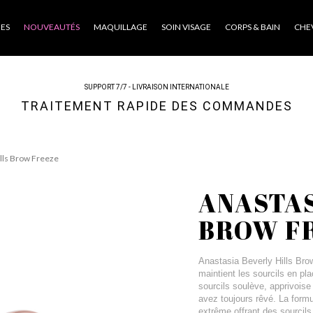
ES
NOUVEAUTÉS
MAQUILLAGE
SOIN VISAGE
CORPS & BAIN
CHE
SUPPORT 7/7 - LIVRAISON INTERNATIONALE
TRAITEMENT RAPIDE DES COMMANDES
ills Brow Freeze
ANASTAS
BROW F
Anastasia Beverly Hills Bro
maintient les sourcils en pla
sourcils soulève, apprivoise 
avez toujours rêvé. La formul
extrême offrant des sourcils 