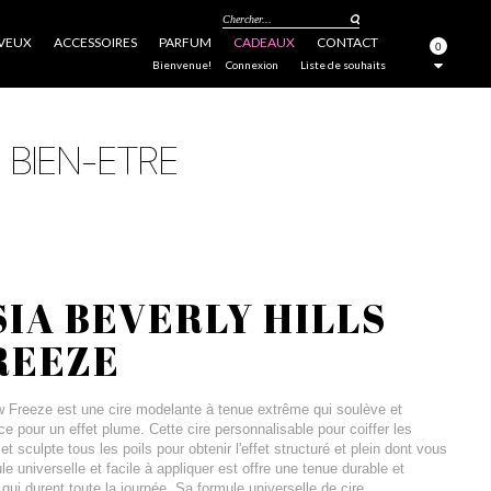
Chercher...
VEUX
ACCESSOIRES
PARFUM
CADEAUX
CONTACT
0
FERMER
Bienvenue!
Connexion
Liste de souhaits
IA BEVERLY HILLS
REEZE
w Freeze est une cire modelante à tenue extrême qui soulève et
ce pour un effet plume. Cette cire personnalisable pour coiffer les
et sculpte tous les poils pour obtenir l'effet structuré et plein dont vous
e universelle et facile à appliquer est offre une tenue durable et
qui durent toute la journée. Sa formule universelle de cire