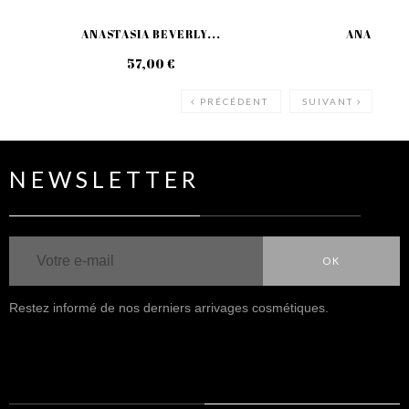
ANASTASIA BEVERLY...
ANASTASIA
57,00 €
59
PRÉCÉDENT
SUIVANT
NEWSLETTER
OK
Restez informé de nos derniers arrivages cosmétiques.
NOUS SUIVRE