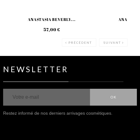
ANASTASIA BEVERLY...
ANASTASIA
57,00 €
59
PRÉCÉDENT
SUIVANT
NEWSLETTER
OK
Restez informé de nos derniers arrivages cosmétiques.
NOUS SUIVRE