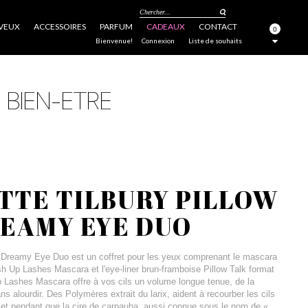
Chercher...
VEUX
ACCESSOIRES
PARFUM
CADEAUX
CONTACT
0
FERMER
Bienvenue!
Connexion
Liste de souhaits
TTE TILBURY PILLOW
EAMY EYE DUO
lk Dreamy Eye Duo est un coffret pour les yeux comprenant le mascara
Push Up Lashes Mascara et l'eye-liner brun-framboise Pillow Talk format
 Lashes Mascara offre à vos cils un volume longue tenue, de la
sans alourdir. Des Polymères extrait du larix, aident à recourber les cils
e et pendant que la cire de carnauba, aussi connue sous le nom de «