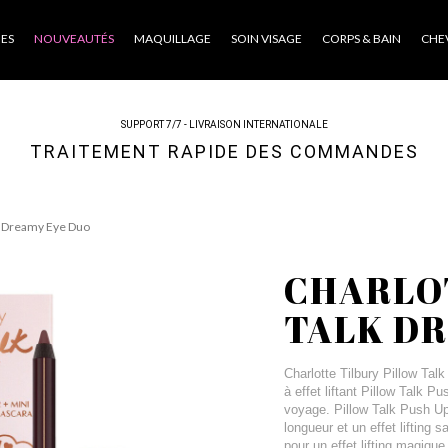
ES
NOUVEAUTÉS
MAQUILLAGE
SOIN VISAGE
CORPS & BAIN
CHE
SUPPORT 7/7 - LIVRAISON INTERNATIONALE
TRAITEMENT RAPIDE DES COMMANDES
lk Dreamy Eye Duo
CHARLO
TALK DR
Charlotte Tilbury Pillow Ta
à effet liftant Pillow Talk 
voyage. Pillow Talk Push Up
longueur et un effet lifting 
pour un effet lifting magiqu