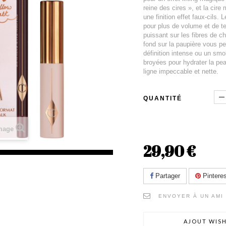
reine des cires », et la cire 
une finition effet faux-cils.
pour plus de volume et de te
puissant sur les fibres de c
fond sur la paupière vous pe
définition intense ou un smo
broyées pour hydrater la peau
ligne impeccable et nette.
QUANTITÉ
image
29,90 €
Partager
Pinteres
ENVOYER À UN AMI
AJOUT WISH