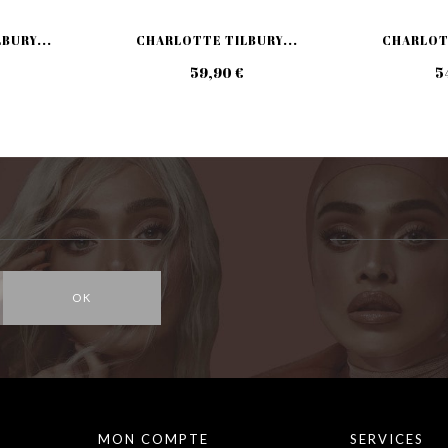
BURY...
CHARLOTTE TILBURY...
CHARLOTT
59,90 €
5
OK
MON COMPTE
SERVICES