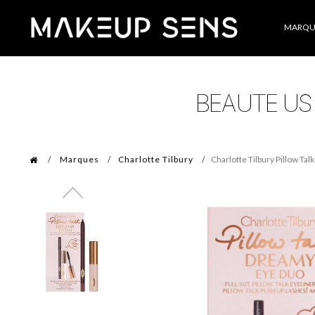
Catégories
MARQU
Marques
Charlotte Tilbury
Charlotte Tilbury Pillow Ta