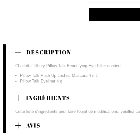
DESCRIPTION
Charlotte Tilbury Pillow Talk Beautifying Eye Filter contient :
Pillow Talk Push Up Lashes Mascara 4 mL
Pillow Talk Eyeliner 4 g
INGRÉDIENTS
Cette liste d'ingrédients peut faire l'objet de modifications, veuillez 
AVIS