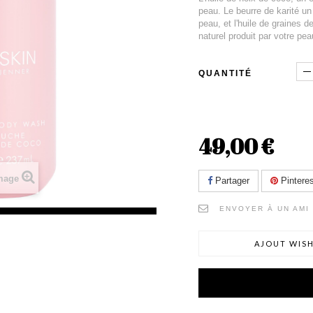
peau. Le beurre de karité un
peau, et l'huile de graines
naturel produit par votre pea
QUANTITÉ
49,00 €
image
Partager
Pinteres
ENVOYER À UN AMI
AJOUT WISH