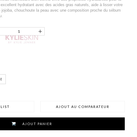
 excellent hydratant avec des acides gras naturels, aide à lisser votre
 de jojoba, chouchoute la peau avec une composition proche du sébum
u.
t
LIST
AJOUT AU COMPARATEUR
AJOUT PANIER