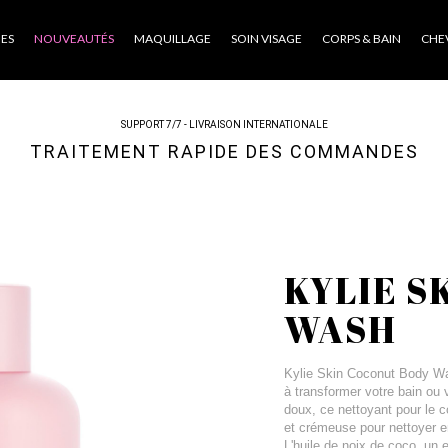
ES
NOUVEAUTÉS
MAQUILLAGE
SOIN VISAGE
CORPS & BAIN
CHE
SUPPORT 7/7 - LIVRAISON INTERNATIONALE
TRAITEMENT RAPIDE DES COMMANDES
KYLIE S
WASH
Kylie Skin Coconut Body Was
à transformer votre bain ou
doux, ce nettoyant pour le 
et crémeuse pour nettoyer e
L'huile de noix de coco, un 