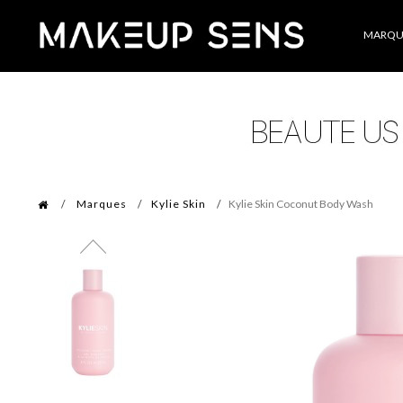
Catégories
MARQU
Marques
Kylie Skin
Kylie Skin Coconut Body Wash