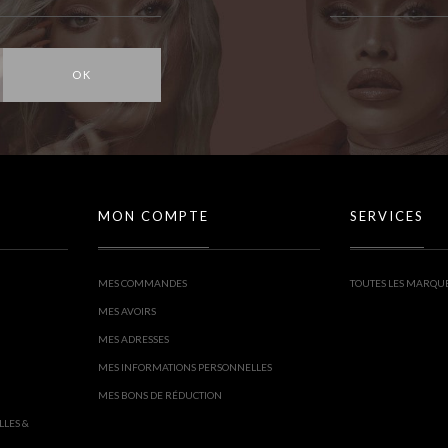
OK
MON COMPTE
SERVICES
MES COMMANDES
TOUTES LES MARQU
MES AVOIRS
MES ADRESSES
MES INFORMATIONS PERSONNELLES
MES BONS DE RÉDUCTION
LLES &