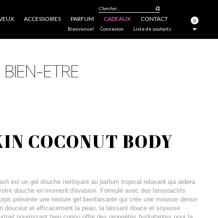
Chercher...
VEUX
ACCESSOIRES
PARFUM
CADEAUX
CONTACT
0
FERMER
Bienvenue!
Connexion
Liste de souhaits
KIN COCONUT BODY
h est un gel douche nettoyant au parfum tropical relaxant qui aidera
 votre douche en moment d'évasion. Formulé avec des tensioactifs
corps présente une texture gel bienfaisante qui crée une mousse dense
n douceur et efficacement la peau, la laissant douce et soyeuse.
extrait nourrissant bien connu offre des propriétés hydratantes pour la