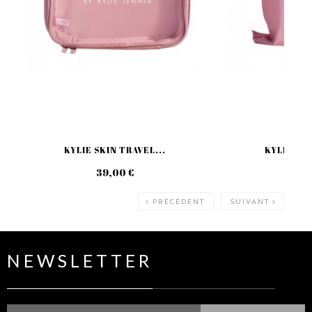
KYLIE SKIN TRAVEL...
KYLIE SKI
39,00 €
29
PRÉCÉDENT
SUIVANT
NEWSLETTER