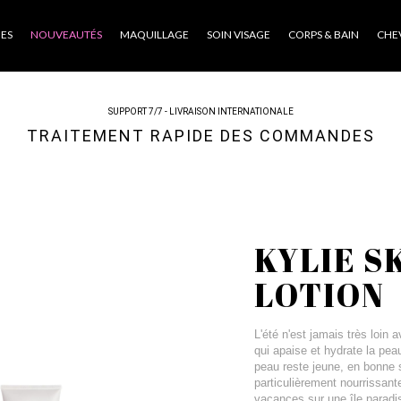
ES
NOUVEAUTÉS
MAQUILLAGE
SOIN VISAGE
CORPS & BAIN
CHE
SUPPORT 7/7 - LIVRAISON INTERNATIONALE
TRAITEMENT RAPIDE DES COMMANDES
KYLIE S
LOTION
L'été n'est jamais très loin
qui apaise et hydrate la pea
peau reste jeune, en bonne s
particulièrement nourrissant
vacances sur une île paradisi