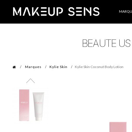
Catégories
MARQU
Marques
Kylie Skin
Kylie Skin Coconut Body Lotion