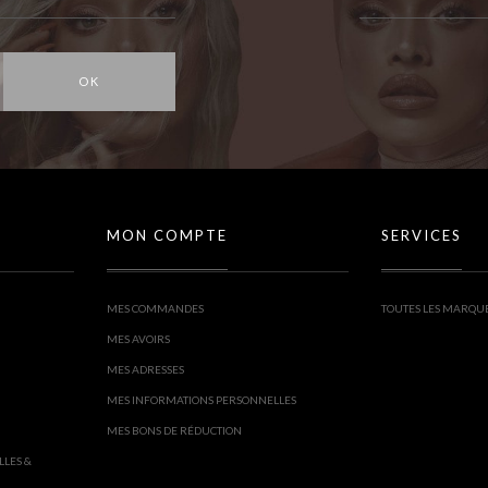
OK
MON COMPTE
SERVICES
MES COMMANDES
TOUTES LES MARQU
MES AVOIRS
MES ADRESSES
MES INFORMATIONS PERSONNELLES
MES BONS DE RÉDUCTION
LLES &