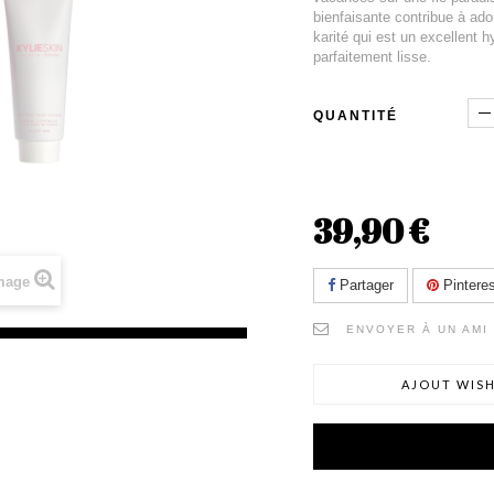
bienfaisante contribue à ado
karité qui est un excellent 
parfaitement lisse.
QUANTITÉ
39,90 €
image
Partager
Pinteres
ENVOYER À UN AMI
AJOUT WISH