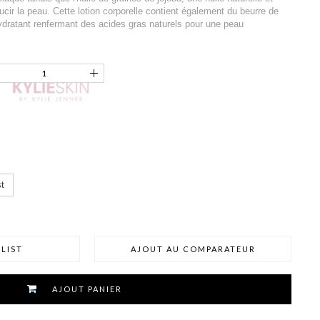
ucir la peau. Cette lotion corporelle contient également du beurre de
hydratant renfermant des acides gras naturels pour une peau
t
LIST
AJOUT AU COMPARATEUR
AJOUT PANIER