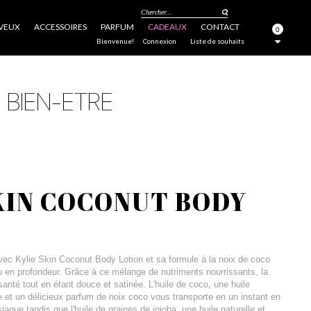
Chercher...
VEUX
ACCESSOIRES
PARFUM
CADEAUX
CONTACT
0
FERMER
Bienvenue!
Connexion
Liste de souhaits
KIN COCONUT BODY
 avec Kylie Skin Coconut Body Lotion et sa formule à la noix de coco
u en profondeur. Grâce à ce mélange de nutriments nourrissants, la
anté tout en étant douce et satinée. L'huile de coco, une huile
e et un délicieux parfum de noix coco vous transporte en un instant en
aque tandis que l'huile de graines de jojoba, une huile naturelle et