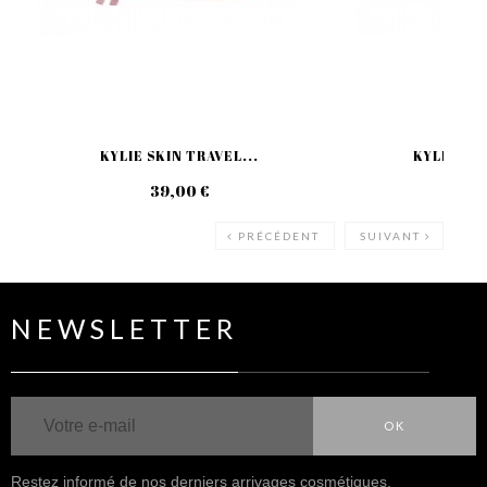
KYLIE SKIN TRAVEL...
KYLIE SKI
39,00 €
29
PRÉCÉDENT
SUIVANT
NEWSLETTER
OK
Restez informé de nos derniers arrivages cosmétiques.