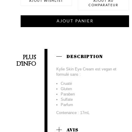
AJOUT WISHLIST
AJOUT AU
COMPARATEUR
AJOUT PANIER
PLUS
DESCRIPTION
D'INFO
Kylie Skin Eye Cream est vegan et
formulé sans :
Cruaté
Gluten
Paraben
Sulfate
Parfum
Contenance : 17mL
AVIS