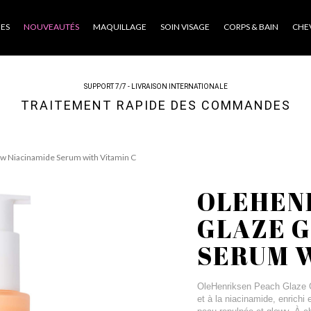
ES
NOUVEAUTÉS
MAQUILLAGE
SOIN VISAGE
CORPS & BAIN
CHE
SUPPORT 7/7 - LIVRAISON INTERNATIONALE
TRAITEMENT RAPIDE DES COMMANDES
w Niacinamide Serum with Vitamin C
OLEHEN
GLAZE 
SERUM W
OleHenriksen Peach Glaze G
et à la niacinamide, enrichi