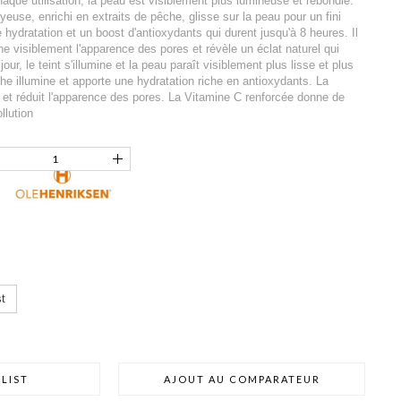
aque utilisation, la peau est visiblement plus lumineuse et rebondie.
yeuse, enrichi en extraits de pêche, glisse sur la peau pour un fini
 hydratation et un boost d'antioxydants qui durent jusqu'à 8 heures. Il
e visiblement l'apparence des pores et révèle un éclat naturel qui
our, le teint s'illumine et la peau paraît visiblement plus lisse et plus
che illumine et apporte une hydratation riche en antioxydants. La
 et réduit l'apparence des pores. La Vitamine C renforcée donne de
llution
t
LIST
AJOUT AU COMPARATEUR