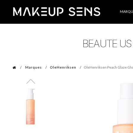
Catégories
MARQU
Marques
OleHenriksen
OleHenriksen Peach Glaze Glo