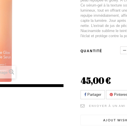
peau repulpée et glowy. À ch
Ce sérum-gel à la texture so
lumineux, tout en offrant une
repulpe immédiatement, affin
capte la lumière. Jour après j
nette. L'extrait de jus de pê
Niacinamide sublime le teint
l'éclat et protège contre la po
QUANTITÉ
image
45,00 €
Partager
Pinteres
ENVOYER À UN AMI
AJOUT WISH