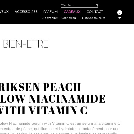
Chercher...
VEUX
ACCESSOIRES
PARFUM
CADEAUX
CONTACT
0
FERMER
Bienvenue!
Connexion
Liste de souhaits
RIKSEN PEACH
GLOW NIACINAMIDE
ITH VITAMIN C
low Niacinamide Serum with Vitamin C est un sérum à la vitamine C
 en extrait de pêche, qui illumine et hydratate instantanément pour une