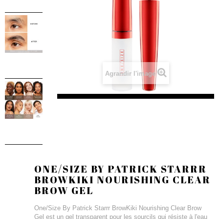
Agrandir l'image
ONE/SIZE BY PATRICK STARRR
BROWKIKI NOURISHING CLEAR
BROW GEL
One/Size By Patrick Starrr BrowKiki Nourishing Clear Brow
Gel est un gel transparent pour les sourcils qui résiste à l'eau