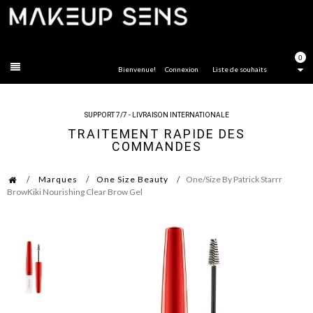
FERMER
0
Bienvenue!
Connexion
Liste de souhaits
SUPPORT 7/7 - LIVRAISON INTERNATIONALE
TRAITEMENT RAPIDE DES
COMMANDES
Marques
One Size Beauty
One/Size By Patrick Starrr
BrowKiki Nourishing Clear Brow Gel