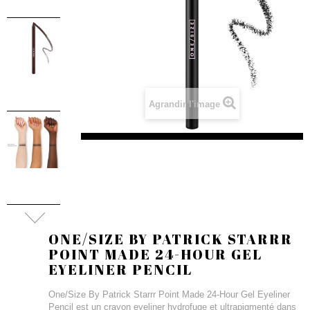
Agrandir l'image
ONE/SIZE BY PATRICK STARRR
POINT MADE 24-HOUR GEL
EYELINER PENCIL
One/Size By Patrick Starrr Point Made 24-Hour Gel Eyeliner
Pencil est un crayon eyeliner hydrofuge et ultrapigmenté dans