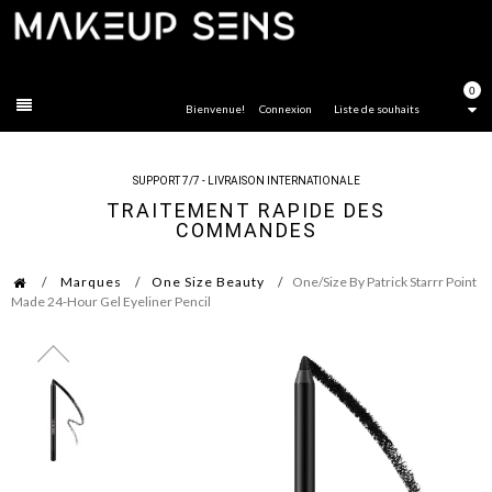
FERMER
0
Bienvenue!
Connexion
Liste de souhaits
SUPPORT 7/7 - LIVRAISON INTERNATIONALE
TRAITEMENT RAPIDE DES
COMMANDES
Marques
One Size Beauty
One/Size By Patrick Starrr Point
Made 24-Hour Gel Eyeliner Pencil