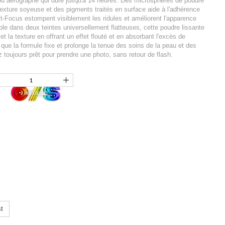
ou aérographe qui dure jusqu'à 14 heures. Des microsphères de poudre
exture soyeuse et des pigments traités en surface aide à l'adhérence
t-Focus estompent visiblement les ridules et améliorent l'apparence
ble dans deux teintes universellement flatteuses, cette poudre lissante
t la texture en offrant un effet flouté et en absorbant l'excès de
 que la formule fixe et prolonge la tenue des soins de la peau et des
 toujours prêt pour prendre une photo, sans retour de flash.
t