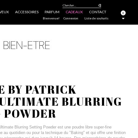
Chercher...
VEUX
ACCESSOIRES
PARFUM
CADEAUX
CONTACT
0
FERMER
Bienvenue!
Connexion
Liste de souhaits
E BY PATRICK
ULTIMATE BLURRING
G POWDER
ltimate Blurring Setting Powder est une poudre libre super-fine
ge au quotidien ou pour la technique du "Baking" et qui offre une finition