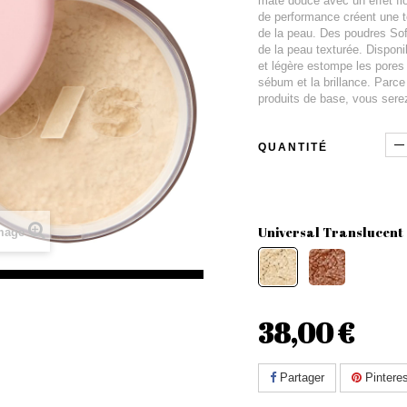
mate douce avec un effet fl
de performance créent une t
de la peau. Des poudres Sof
de la peau texturée. Disponi
et légère estompe les pores e
sébum et la brillance. Parce
produits de base, vous serez
QUANTITÉ
Universal Translucent
image
38,00 €
Partager
Pinteres