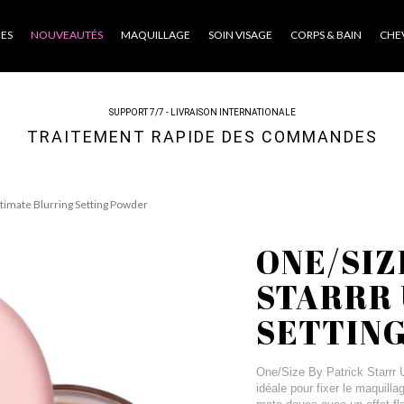
ES
NOUVEAUTÉS
MAQUILLAGE
SOIN VISAGE
CORPS & BAIN
CHE
SUPPORT 7/7 - LIVRAISON INTERNATIONALE
TRAITEMENT RAPIDE DES COMMANDES
ltimate Blurring Setting Powder
ONE/SIZ
STARRR 
SETTIN
One/Size By Patrick Starrr U
idéale pour fixer le maquilla