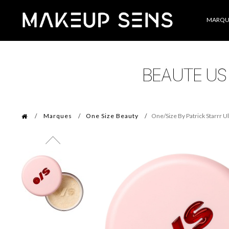
Catégories
MARQU
Marques
One Size Beauty
One/Size By Patrick Starrr U