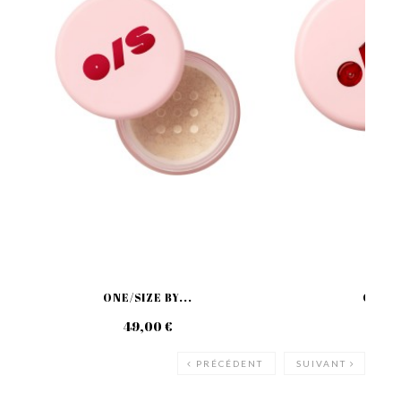
ONE/SIZE BY...
ONE/SI
49,00 €
69
PRÉCÉDENT
SUIVANT