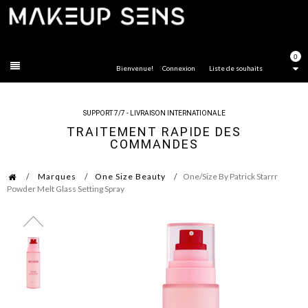
FERMER
0
Bienvenue!
Connexion
Liste de souhaits
SUPPORT 7/7 - LIVRAISON INTERNATIONALE
TRAITEMENT RAPIDE DES
COMMANDES
Marques
One Size Beauty
One/Size By Patrick Starrr
Powder Melt Glass Setting Spray