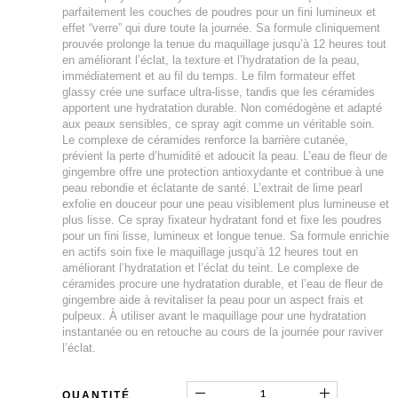
parfaitement les couches de poudres pour un fini lumineux et
effet “verre” qui dure toute la journée. Sa formule cliniquement
prouvée prolonge la tenue du maquillage jusqu’à 12 heures tout
en améliorant l’éclat, la texture et l’hydratation de la peau,
immédiatement et au fil du temps. Le film formateur effet
glassy crée une surface ultra-lisse, tandis que les céramides
apportent une hydratation durable. Non comédogène et adapté
aux peaux sensibles, ce spray agit comme un véritable soin.
Le complexe de céramides renforce la barrière cutanée,
prévient la perte d’humidité et adoucit la peau. L’eau de fleur de
gingembre offre une protection antioxydante et contribue à une
peau rebondie et éclatante de santé. L’extrait de lime pearl
exfolie en douceur pour une peau visiblement plus lumineuse et
plus lisse. Ce spray fixateur hydratant fond et fixe les poudres
pour un fini lisse, lumineux et longue tenue. Sa formule enrichie
en actifs soin fixe le maquillage jusqu’à 12 heures tout en
améliorant l’hydratation et l’éclat du teint. Le complexe de
céramides procure une hydratation durable, et l’eau de fleur de
gingembre aide à revitaliser la peau pour un aspect frais et
pulpeux. À utiliser avant le maquillage pour une hydratation
instantanée ou en retouche au cours de la journée pour raviver
l’éclat.
QUANTITÉ