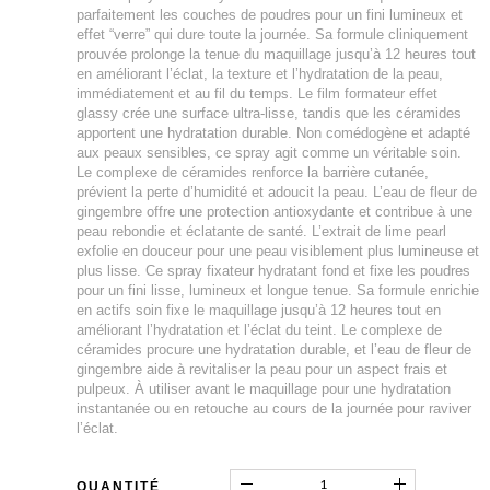
parfaitement les couches de poudres pour un fini lumineux et
effet “verre” qui dure toute la journée. Sa formule cliniquement
prouvée prolonge la tenue du maquillage jusqu’à 12 heures tout
en améliorant l’éclat, la texture et l’hydratation de la peau,
immédiatement et au fil du temps. Le film formateur effet
glassy crée une surface ultra-lisse, tandis que les céramides
apportent une hydratation durable. Non comédogène et adapté
aux peaux sensibles, ce spray agit comme un véritable soin.
Le complexe de céramides renforce la barrière cutanée,
prévient la perte d’humidité et adoucit la peau. L’eau de fleur de
gingembre offre une protection antioxydante et contribue à une
peau rebondie et éclatante de santé. L’extrait de lime pearl
exfolie en douceur pour une peau visiblement plus lumineuse et
plus lisse. Ce spray fixateur hydratant fond et fixe les poudres
pour un fini lisse, lumineux et longue tenue. Sa formule enrichie
en actifs soin fixe le maquillage jusqu’à 12 heures tout en
améliorant l’hydratation et l’éclat du teint. Le complexe de
céramides procure une hydratation durable, et l’eau de fleur de
gingembre aide à revitaliser la peau pour un aspect frais et
pulpeux. À utiliser avant le maquillage pour une hydratation
instantanée ou en retouche au cours de la journée pour raviver
l’éclat.
QUANTITÉ