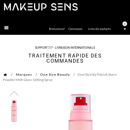
FERMER
0
Bienvenue!
Connexion
Liste de souhaits
SUPPORT 7/7 - LIVRAISON INTERNATIONALE
TRAITEMENT RAPIDE DES
COMMANDES
Marques
One Size Beauty
One/Size By Patrick Starrr
Powder Melt Glass Setting Spray