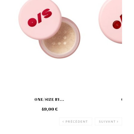
ONE/SIZE BY...
ONE/SI
49,00 €
69
PRÉCÉDENT
SUIVANT