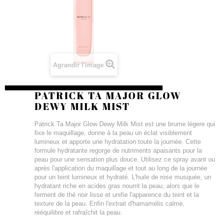
Agrandir l'image
PATRICK TA MAJOR GLOW
DEWY MILK MIST
Patrick Ta Major Glow Dewy Milk Mist est une brume légere qui
fixe le maquillage, donne à la peau un éclat visiblement
lumineux et apporte une hydratation toute la journée. Cette
formule hydratante regorge de nutriments apaisants pour la
peau pour une sensation plus douce. Utilisez ce spray avant ou
après l'application du maquillage et tout au long de la journée
pour un teint lumineux et hydraté. L'huile de rose musquée, un
hydratant riche en acides gras nourrit la peau, alors que le
ferment de thé noir lisse et unifie l'apparence du teint et la
texture de la peau. Enfin l'extrait d'hamamélis calme,
rééquilibre et rafraîchit la peau.