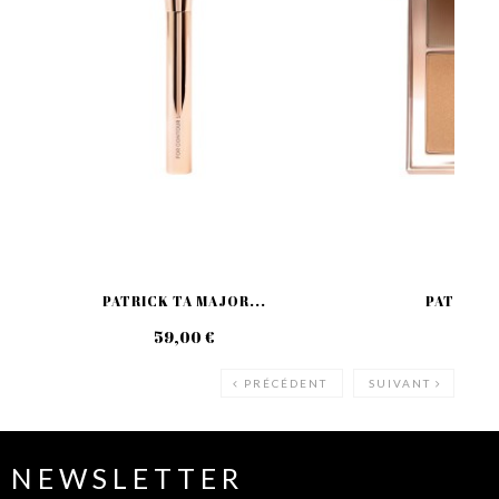
PATRICK TA MAJOR...
PATRICK 
59,00 €
79
PRÉCÉDENT
SUIVANT
NEWSLETTER