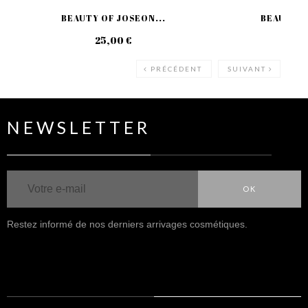
BEAUTY OF JOSEON...
BEAUTY O
25,00 €
18
PRÉCÉDENT
SUIVANT
NEWSLETTER
OK
Restez informé de nos derniers arrivages cosmétiques.
NOUS SUIVRE