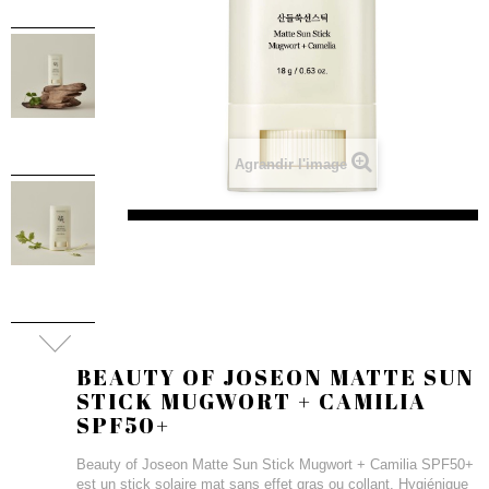
Agrandir l'image
BEAUTY OF JOSEON MATTE SUN
STICK MUGWORT + CAMILIA
SPF50+
Beauty of Joseon Matte Sun Stick Mugwort + Camilia SPF50+
est un stick solaire mat sans effet gras ou collant. Hygiénique