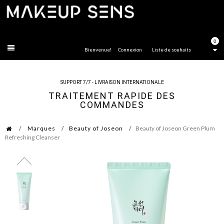
FERMER
0
Bienvenue!
Connexion
Liste de souhaits
SUPPORT 7/7 - LIVRAISON INTERNATIONALE
TRAITEMENT RAPIDE DES
COMMANDES
Marques
Beauty of Joseon
Beauty of Joseon Green Plum
Refreshing Cleanser