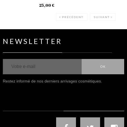
25,00 €
18
PRÉCÉDENT
SUIVANT
NEWSLETTER
OK
Restez informé de nos derniers arrivages cosmétiques.
NOUS SUIVRE