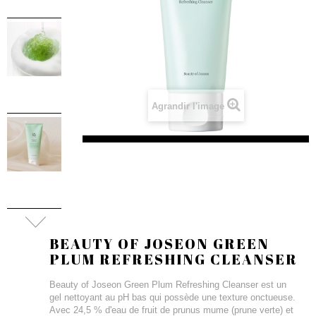
Agrandir l'image
BEAUTY OF JOSEON GREEN
PLUM REFRESHING CLEANSER
Beauty of Joseon Green Plum Refreshing Cleanser est un
gel nettoyant au pH bas qui possède une texture onctueuse.
Avec 24,5 % d'eau de fruit de prunus mume (prune verte) et