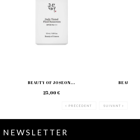
BEAUTY OF JOSEON...
BEAUTY O
25,00 €
18
PRÉCÉDENT
SUIVANT
NEWSLETTER