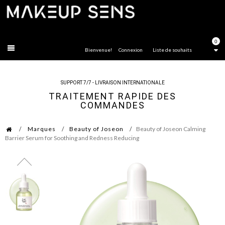
FERMER
0
Bienvenue!
Connexion
Liste de souhaits
SUPPORT 7/7 - LIVRAISON INTERNATIONALE
TRAITEMENT RAPIDE DES
COMMANDES
Marques
Beauty of Joseon
Beauty of Joseon Calming
Barrier Serum for Soothing and Redness Reducing