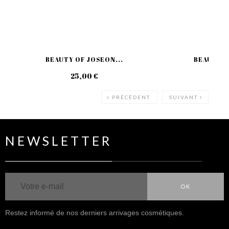
BEAUTY OF JOSEON...
BEAUTY O
25,00 €
18
PRÉCÉDENT
SUIVANT
NEWSLETTER
OK
Restez informé de nos derniers arrivages cosmétiques.