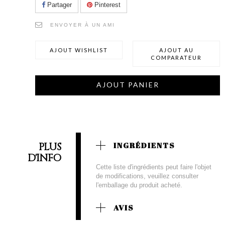
Partager
Pinterest
ENVOYER À UN AMI
AJOUT WISHLIST
AJOUT AU
COMPARATEUR
AJOUT PANIER
PLUS
INGRÉDIENTS
D'INFO
Cette liste d'ingrédients peut faire l'objet
de modifications, veuillez consulter
l'emballage du produit acheté.
AVIS