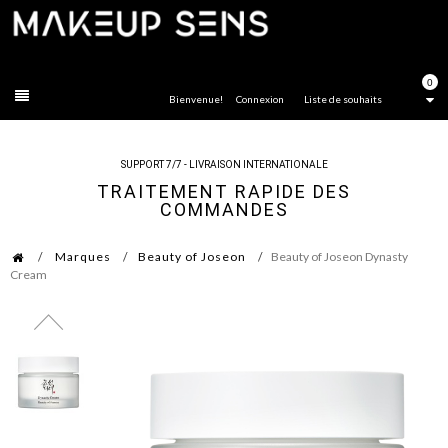
FERMER
0
Bienvenue!
Connexion
Liste de souhaits
SUPPORT 7/7 - LIVRAISON INTERNATIONALE
TRAITEMENT RAPIDE DES
COMMANDES
Marques
Beauty of Joseon
Beauty of Joseon Dynasty
Cream