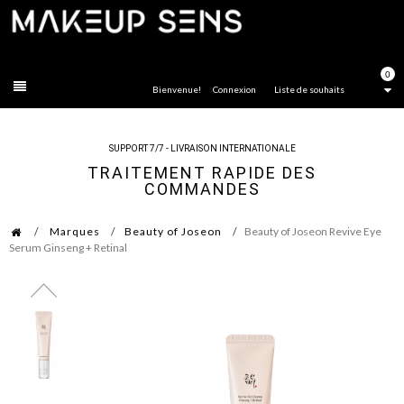
FERMER
0
Bienvenue!
Connexion
Liste de souhaits
SUPPORT 7/7 - LIVRAISON INTERNATIONALE
TRAITEMENT RAPIDE DES
COMMANDES
Marques
Beauty of Joseon
Beauty of Joseon Revive Eye
Serum Ginseng + Retinal