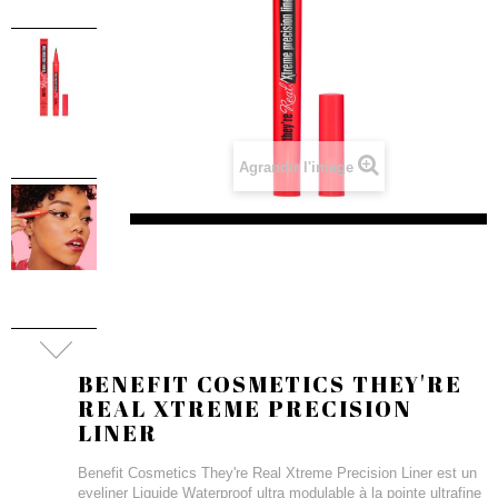
Agrandir l'image
BENEFIT COSMETICS THEY'RE
REAL XTREME PRECISION
LINER
Benefit Cosmetics They're Real Xtreme Precision Liner est un
eyeliner Liquide Waterproof ultra modulable à la pointe ultrafine