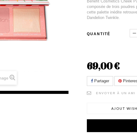
Benefit Cosmetics Cheek Par
composée de trois poudres p
cette palette inédite retrouv
Dandelion Twinkle.
QUANTITÉ
69,00 €
image
Partager
Pinteres
ENVOYER À UN AMI
AJOUT WISH