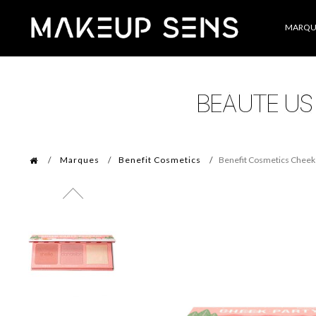
Catégories
MARQU
Marques
Benefit Cosmetics
Benefit Cosmetics Cheek 