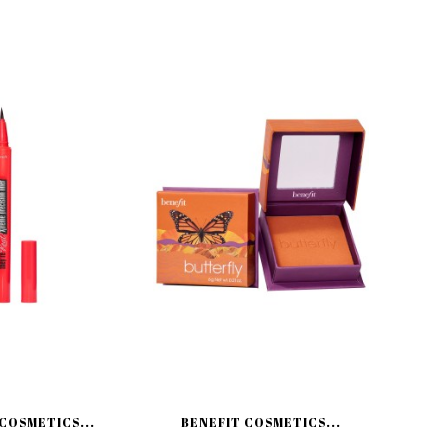
COSMETICS...
BENEFIT COSMETICS...
BE