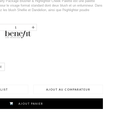
ty Package Blusher & Highlighter Cheek Palette est une palette
our le visage format standard dont deux blush et un enlumineur. Dans
ez les blush Shellie et Dandelion, ainsi que l'highlighter poudre
t
LIST
AJOUT AU COMPARATEUR
AJOUT PANIER