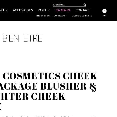
Chercher...
VEUX
ACCESSOIRES
PARFUM
CADEAUX
CONTACT
0
FERMER
Bienvenue!
Connexion
Liste de souhaits
 COSMETICS CHEEK
ACKAGE BLUSHER &
GHTER CHEEK
E