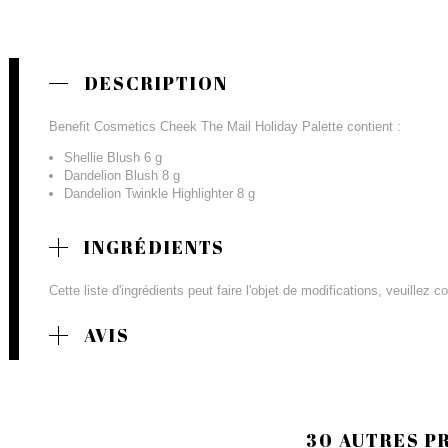
DESCRIPTION
Benefit Cosmetics Cheek The Mail Holiday Palette contient :
Shellie Blush 6 g
Dandelion Blush 8 g
Dandelion Twinkle Highlighter 8 g
INGRÉDIENTS
Cette liste d'ingrédients peut faire l'objet de modifications, veuillez 
AVIS
30 AUTRES P