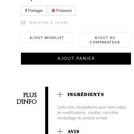
Partager
Pinterest
ENVOYER À UN AMI
AJOUT WISHLIST
AJOUT AU
COMPARATEUR
AJOUT PANIER
PLUS
INGRÉDIENTS
D'INFO
Cette liste d'ingrédients peut faire l'objet
de modifications, veuillez consulter
l'emballage du produit acheté.
AVIS