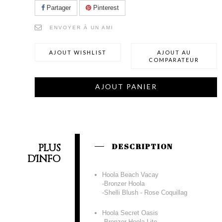
Partager
Pinterest
ENVOYER À UN AMI
AJOUT WISHLIST
AJOUT AU
COMPARATEUR
AJOUT PANIER
PLUS
DESCRIPTION
D'INFO
Hoola Beach Vacay
-Bronzer Hoola
-Shelli Blush - Rose Coquillag
Hoola Secret Oasis
-Bronzer Hoola Lite