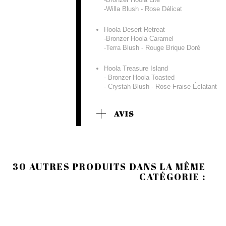
-Willa Blush - Rose Délicat
Hoola Desert Retreat
-Bronzer Hoola Caramel
-Terra Blush - Rouge Brique Doré
Hoola Treasure Island
- Bronzer Hoola Toasted
- Crystah Blush - Rose Fraise Éclatant
AVIS
30 AUTRES PRODUITS DANS LA MÊME
CATÉGORIE :