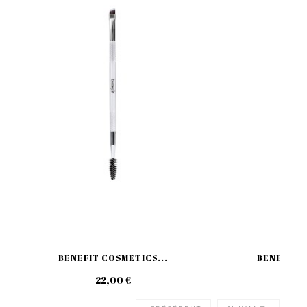
BENEFIT COSMETICS...
BENEFIT C
22,00 €
39