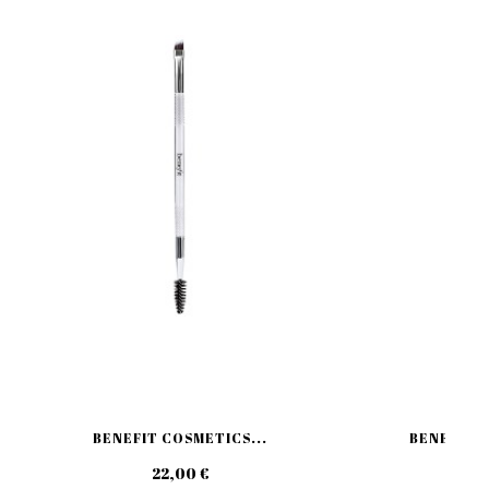
BENEFIT COSMETICS...
BENEFIT C
22,00 €
39