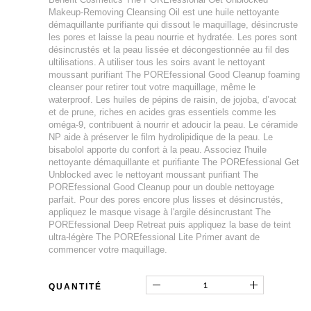
Makeup-Removing Cleansing Oil est une huile nettoyante
démaquillante purifiante qui dissout le maquillage, désincruste
les pores et laisse la peau nourrie et hydratée. Les pores sont
désincrustés et la peau lissée et décongestionnée au fil des
ultilisations. A utiliser tous les soirs avant le nettoyant
moussant purifiant The POREfessional Good Cleanup foaming
cleanser pour retirer tout votre maquillage, même le
waterproof. Les huiles de pépins de raisin, de jojoba, d’avocat
et de prune, riches en acides gras essentiels comme les
oméga-9, contribuent à nourrir et adoucir la peau. Le céramide
NP aide à préserver le film hydrolipidique de la peau. Le
bisabolol apporte du confort à la peau. Associez l'huile
nettoyante démaquillante et purifiante The POREfessional Get
Unblocked avec le nettoyant moussant purifiant The
POREfessional Good Cleanup pour un double nettoyage
parfait. Pour des pores encore plus lisses et désincrustés,
appliquez le masque visage à l'argile désincrustant The
POREfessional Deep Retreat puis appliquez la base de teint
ultra-légère The POREfessional Lite Primer avant de
commencer votre maquillage.
QUANTITÉ