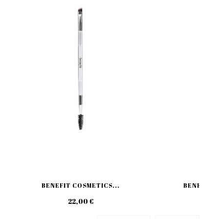
BENEFIT COSMETICS...
BENEFIT C
22,00 €
39