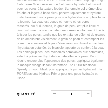
Gel-Cream Moisturizer est un Gel crème hydratant et lissant
pour les pores à la texture légère. Sa formule gel-crème ultra
fraîche et légère à base d'eau pénètre rapidement et hydrate
instantanément votre peau pour une hydratation complète toute
la journée. La peau est douce et nourrie et les pores
ressérés. Au fil du temps, le grain de peau est plus lisse et
plus uniforme. La niacinamide, une forme de vitamine B3, aide
à lisser les pores, tandis que les extraits de céleri et de graines
de lin améliorent visiblement le grain de peau et estompent les
pores. Le squalane et le jus d’aloé vera contribuent à maintenir
l’hydratation cutanée. Le bisabolol apporte du confort à la peau
Les sphingolipides, des molécules semblables aux céramides,
aident à préserver l’hydratation naturelle de la peau. Pour
réduire encore plus l'apparence des pores, appliquez également
le masque visage lissant instantané The POREfessional
Speedy Smooth Mask puis appliquez le primer hydratant The
POREfessional Hydrate Primer pour une peau hydratée et
lissée.
QUANTITÉ