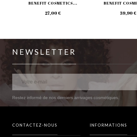
BENEFIT COSMETICS...
BENEFIT COSME
27,00 €
39,90 €
NEWSLETTER
Restez informé de nos derniers arrivages cosmétiques.
CONTACTEZ-NOUS
INFORMATIONS