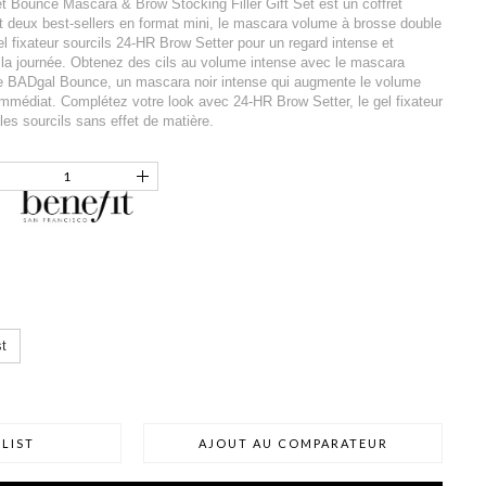
 Bounce Mascara & Brow Stocking Filler Gift Set est un coffret
it deux best-sellers en format mini, le mascara volume à brosse double
 fixateur sourcils 24-HR Brow Setter pour un regard intense et
 la journée. Obtenez des cils au volume intense avec le mascara
e BADgal Bounce, un mascara noir intense qui augmente le volume
y immédiat. Complétez votre look avec 24-HR Brow Setter, le gel fixateur
 les sourcils sans effet de matière.
t
LIST
AJOUT AU COMPARATEUR