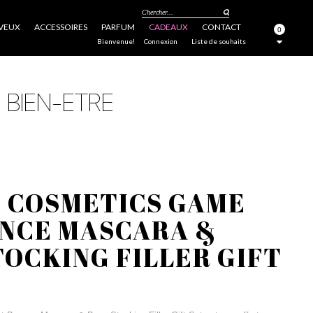
Chercher...
VEUX
ACCESSOIRES
PARFUM
CADEAUX
CONTACT
0
FERMER
Bienvenue!
Connexion
Liste de souhaits
T COSMETICS GAME
UNCE MASCARA &
OCKING FILLER GIFT