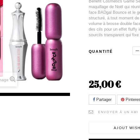
Benefit Cosmetics Game Set
maquillage de Noël qui réun
face BADgal Bounce et le gel
structuré, à tout moment de
volume à brosse double fac
des cils pour un effet fluff
sourcils transparent qui fixe
QUANTITÉ
image
25,00 €
Partager
Pinteres
ENVOYER À UN AMI
AJOUT WISH