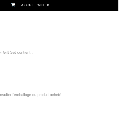
AJOUT PANIER
Gift Set contient :
consulter l'emballage du produit acheté.