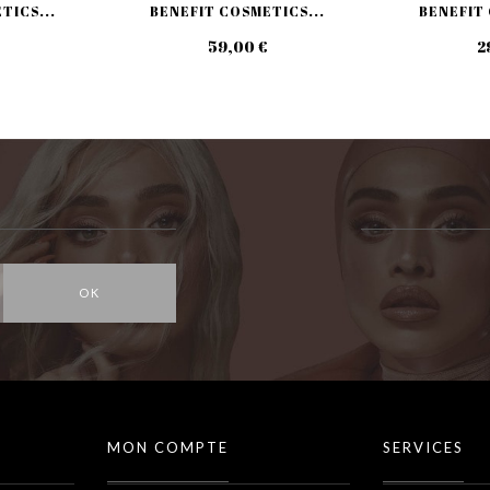
TICS...
BENEFIT COSMETICS...
BENEFIT 
59,00 €
2
OK
MON COMPTE
SERVICES