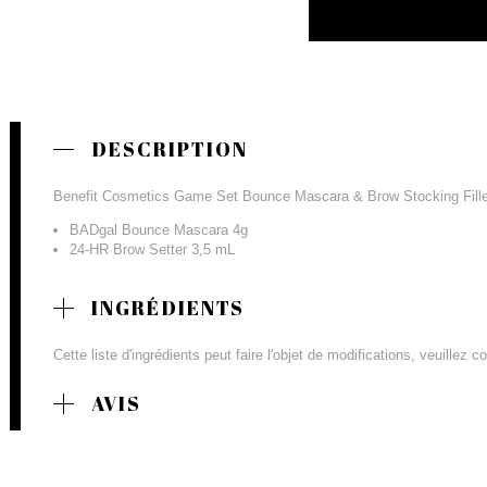
DESCRIPTION
Benefit Cosmetics Game Set Bounce Mascara & Brow Stocking Filler 
BADgal Bounce Mascara 4g
24-HR Brow Setter 3,5 mL
INGRÉDIENTS
Cette liste d'ingrédients peut faire l'objet de modifications, veuillez 
AVIS