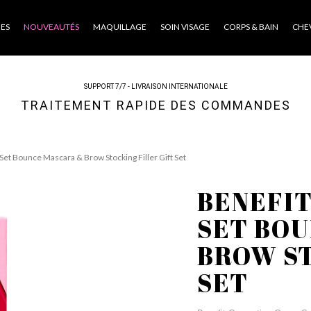
ES
NOUVEAUTÉS
MAQUILLAGE
SOIN VISAGE
CORPS & BAIN
CHE
SUPPORT 7/7 - LIVRAISON INTERNATIONALE
TRAITEMENT RAPIDE DES COMMANDES
et Bounce Mascara & Brow Stocking Filler Gift Set
BENEFI
SET BO
BROW ST
SET