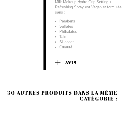
Milk Makeup Hydro Grip Setting +
Refreshing Spray est Vegan et formulée
sans :
Parabens
Sulfates
Phthalates
Talc
Silicones
Cruauté
AVIS
30 AUTRES PRODUITS DANS LA MÊME
CATÉGORIE :