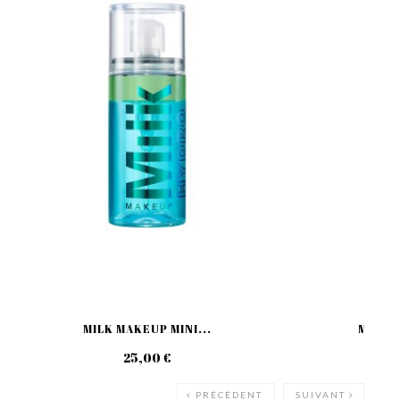
MILK MAKEUP MINI...
MILK M
25,00 €
59
PRÉCÉDENT
SUIVANT