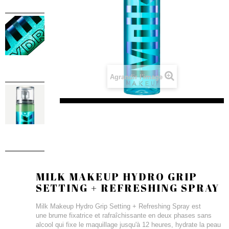
Agrandir l'image
MILK MAKEUP HYDRO GRIP
SETTING + REFRESHING SPRAY
Milk Makeup Hydro Grip Setting + Refreshing Spray est
une brume fixatrice et rafraîchissante en deux phases sans
alcool qui fixe le maquillage jusqu'à 12 heures, hydrate la peau