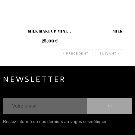
MILK MAKEUP MINI...
MILK MAKE
25,00 €
49
PRÉCÉDENT
SUIVANT
NEWSLETTER
OK
Restez informé de nos derniers arrivages cosmétiques.