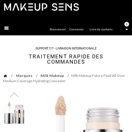
FERMER
0
Bienvenue!
Connexion
Liste de souhaits
SUPPORT 7/7 - LIVRAISON INTERNATIONALE
TRAITEMENT RAPIDE DES
COMMANDES
Marques
Milk Makeup
Milk Makeup Future Fluid All Over
Medium Coverage Hydrating Concealer