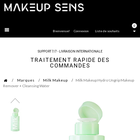
FERMER
0
Bienvenue!
Connexion
Liste de souhaits
SUPPORT 7/7 - LIVRAISON INTERNATIONALE
TRAITEMENT RAPIDE DES
COMMANDES
Marques
Milk Makeup
Milk Makeup Hydro Ungrip Makeup
Remover + Cleansing Water