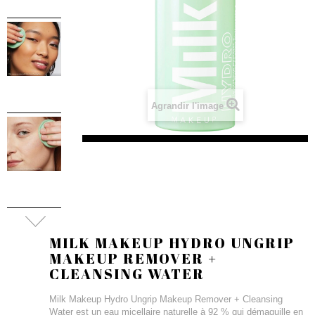
Agrandir l'image
MILK MAKEUP HYDRO UNGRIP
MAKEUP REMOVER +
CLEANSING WATER
Milk Makeup Hydro Ungrip Makeup Remover + Cleansing
Water est un eau micellaire naturelle à 92 % qui démaquille en