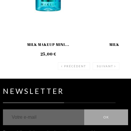
MILK MAKEUP MINI...
MILK MAKE
25,00 €
49
PRÉCÉDENT
SUIVANT
NEWSLETTER
OK