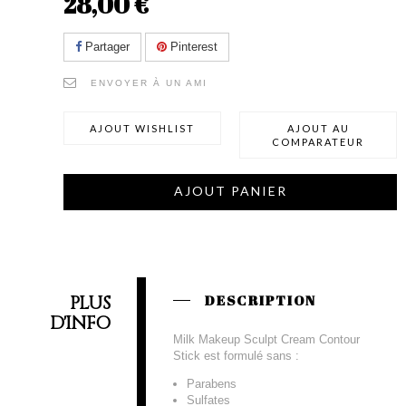
28,00 €
Partager
Pinterest
ENVOYER À UN AMI
AJOUT WISHLIST
AJOUT AU
COMPARATEUR
AJOUT PANIER
PLUS
DESCRIPTION
D'INFO
Milk Makeup Sculpt Cream Contour
Stick est formulé sans :
Parabens
Sulfates