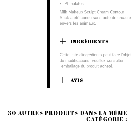
Phthalates
Milk Makeup Sculpt Cream Contour
Stick a été concu sans acte de cruauté
envers les animaux.
INGRÉDIENTS
Cette liste d'ingrédients peut faire l'objet
de modifications, veuillez consulter
l'emballage du produit acheté.
AVIS
30 AUTRES PRODUITS DANS LA MÊME
CATÉGORIE :