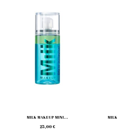
MILK MAKEUP MINI...
MILK MAKE
25,00 €
49