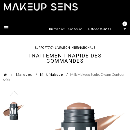
FERMER
0
Bienvenue!
Connexion
Liste de souhaits
SUPPORT 7/7 - LIVRAISON INTERNATIONALE
TRAITEMENT RAPIDE DES
COMMANDES
Marques
Milk Makeup
Milk Makeup Sculpt Cream Contour
Stick