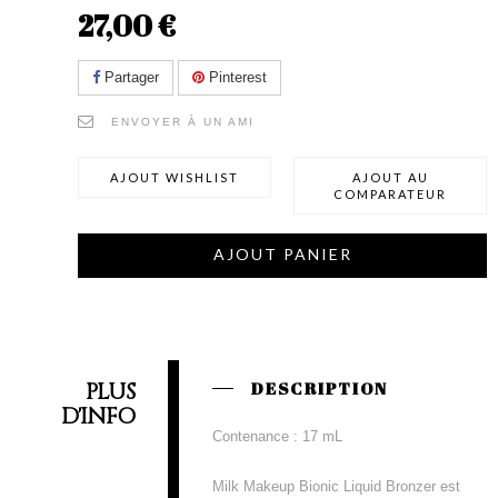
27,00 €
Partager
Pinterest
ENVOYER À UN AMI
AJOUT WISHLIST
AJOUT AU
COMPARATEUR
AJOUT PANIER
PLUS
DESCRIPTION
D'INFO
Contenance : 17 mL
Milk Makeup Bionic Liquid Bronzer est