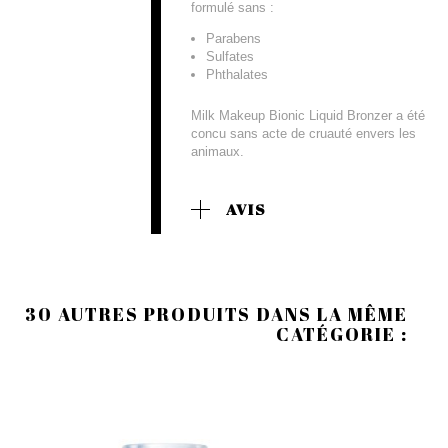
formulé sans :
Parabens
Sulfates
Phthalates
Milk Makeup Bionic Liquid Bronzer a été
concu sans acte de cruauté envers les
animaux.
AVIS
30 AUTRES PRODUITS DANS LA MÊME
CATÉGORIE :