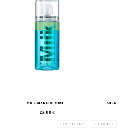
MILK MAKEUP MINI...
MILK MAKE
25,00 €
49
PRÉCÉDENT
SUIVANT