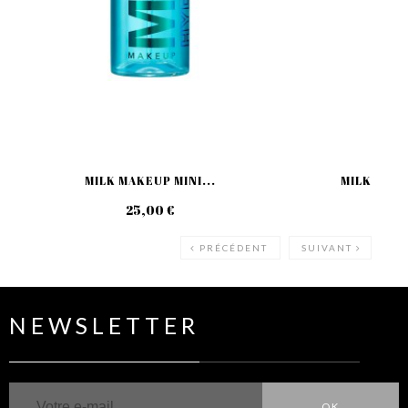
MILK MAKEUP MINI...
MILK MAKE
25,00 €
49
PRÉCÉDENT
SUIVANT
NEWSLETTER
OK