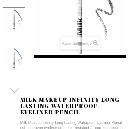
Agrandir l'image
MILK MAKEUP INFINITY LONG
LASTING WATERPROOF
EYELINER PENCIL
Milk Makeup Infinity Long Lasting Waterproof Eyeliner Pencil
est un crayon eyeliner crémeux, résistant à l'eau, qui glisse en